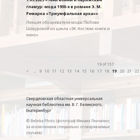
гламур: мода 1930-х в романе Э. М.
Ремарка «Триумфальная арка»»
Лекция обозревателя моды Любови
Шокуровой из цикла «3К. Костюм: книги и
кино»
19 of 157
<
...
9
10
11
12
13
14
15
16
17
18
19
20
21
22
Свердловская областная универсальная
научная библиотека им. В. Г. Белинского,
Екатеринбург
© Belinka Photo (фотограф Михаил Ленченко;
за исключением специально оговариваемых
случаев)